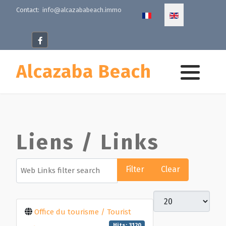
Select your language
Contact:
info@alcazababeach.immo
Alcazaba Beach
Liens / Links
Web Links filter search
Filter
Clear
Display #
Office du tourisme / Tourist
Hits: 3120