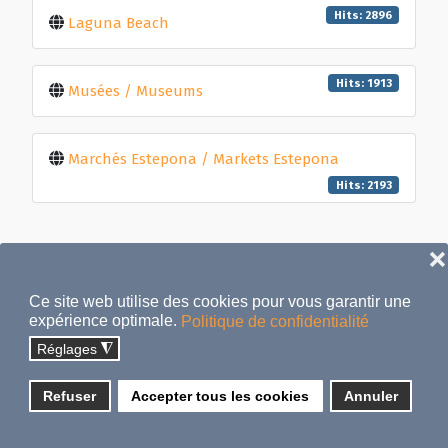
Hits: 2896
Laguna Beach
Hits: 1913
Musées / Museums
Marchés Estepona / Markets Estepona
Hits: 2193
❌
Ce site web utilise des cookies pour vous garantir une
expérience optimale.
Politique de confidentialité
Réglages
◮
Sitemap
COPYRIGHT © 2021-2026
Search
Refuser
Accepter tous les cookies
Annuler
ALCAZABABEACH.IMMO - TOUS DROITS
Confidentiality
RÉSERVÉS