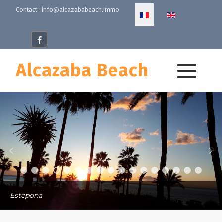
Select your language
Contact:
info@alcazababeach.immo
Alcazaba Beach
Estepona